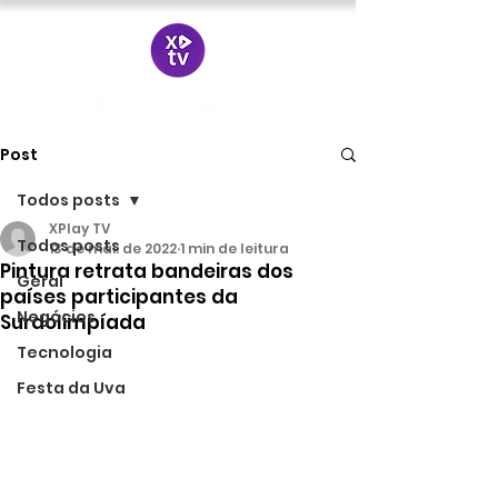
Post
Todos posts
XPlay TV
Todos posts
13 de mai. de 2022
1 min de leitura
Pintura retrata bandeiras dos
Geral
países participantes da
Negócios
Surdolimpíada
Tecnologia
Festa da Uva