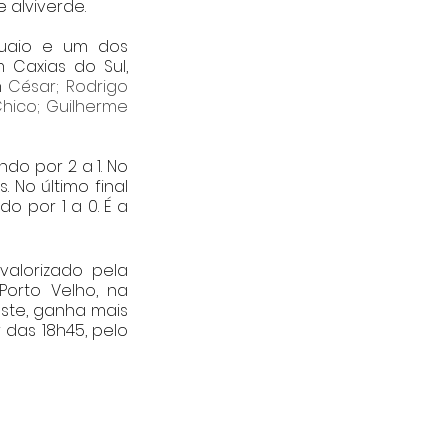
 alviverde. 
guaio e um dos 
 Caxias do Sul, 
 
César; Rodrigo 
hico; Guilherme 
do por 2 a 1. No 
o último final 
 por 1 a 0. É a 
alorizado pela 
orto Velho, na 
este, ganha mais 
 das 18h45, pelo 