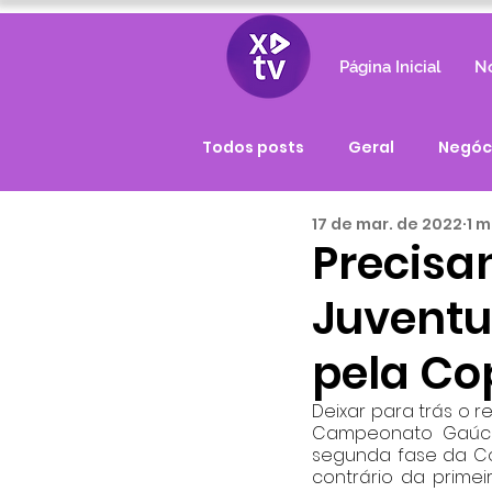
Página Inicial
No
Todos posts
Geral
Negóc
17 de mar. de 2022
1 m
Precisa
Juventu
pela Co
Deixar para trás o re
Campeonato Gaúcho 
segunda fase da Copa
contrário da primei