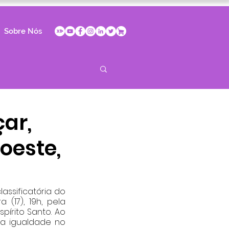
Sobre Nós
ar,
oeste,
assificatória do 
17), 19h, pela 
írito Santo. Ao 
 a igualdade no 