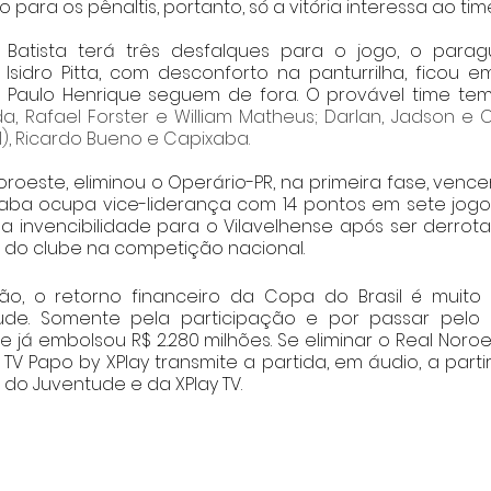
 para os pênaltis, portanto, só a vitória interessa ao time
 Batista terá três desfalques para o jogo, o para
Isidro Pitta, com desconforto na panturrilha, ficou em
Paulo Henrique seguem de fora. O provável time tem
a, Rafael Forster e William Matheus; Darlan, Jadson e C
l), Ricardo Bueno e Capixaba.
oroeste, eliminou o Operário-PR, na primeira fase, vencen
 ocupa vice-liderança com 14 pontos em sete jogos. N
invencibilidade para o Vilavelhense após ser derrotado
 do clube na competição nacional. 
ão, o retorno financeiro da Copa do Brasil é muito v
de. Somente pela participação e por passar pelo P
be já embolsou R$ 2.280 milhões. Se eliminar o Real Noro
A TV Papo by XPlay transmite a partida, em áudio, a partir
do Juventude e da XPlay TV. 