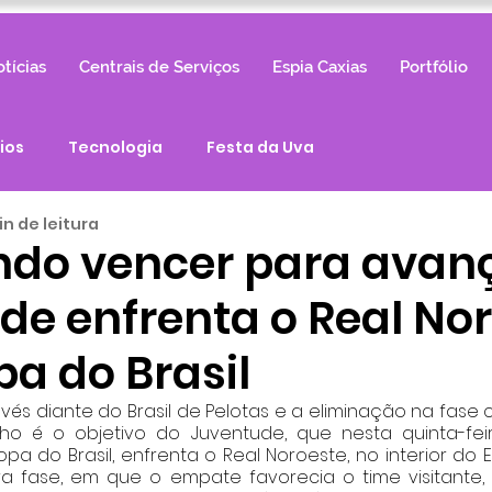
tícias
Centrais de Serviços
Espia Caxias
Portfólio
ios
Tecnologia
Festa da Uva
in de leitura
ndo vencer para avanç
de enfrenta o Real Nor
pa do Brasil
vés diante do Brasil de Pelotas e a eliminação na fase cl
é o objetivo do Juventude, que nesta quinta-feira (
 do Brasil, enfrenta o Real Noroeste, no interior do Esp
ra fase, em que o empate favorecia o time visitante,