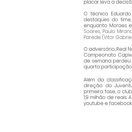
placar leva a decisão
O técnico Eduardo
destaques do time, 
enquanto Moraes e 
Soares, Paulo Mirand
Parede (Vitor Gabrie
O adversário, Real N
Campeonato Capixaba
de semana perdeu a 
quarta participação
Além da classificaç
direção do Juventu
primeira fase, o clu
1,9 milhão de reais. 
youtube e facebook 