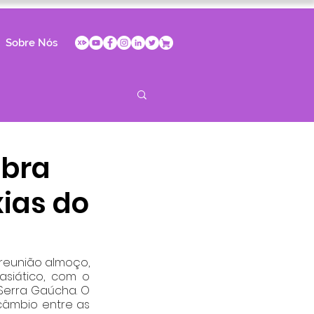
Sobre Nós
ebra
xias do
 reunião almoço, 
siático, com o 
Serra Gaúcha. O 
câmbio entre as 