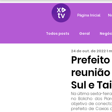
Página Inicial
No
Todos posts
Geral
Negóc
24 de out. de 2022
1 
Prefeit
reunião
Sul e T
Na última sexta-feira
no Bolicho dos Pia
objetivo de conectar
prefeito de Caxias 