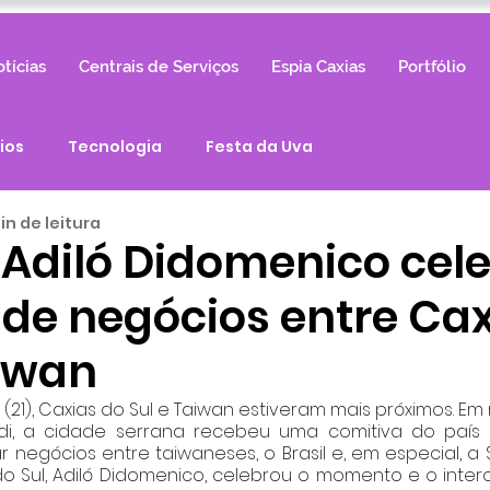
tícias
Centrais de Serviços
Espia Caxias
Portfólio
ios
Tecnologia
Festa da Uva
min de leitura
o Adiló Didomenico cel
 de negócios entre Ca
aiwan
 (21), Caxias do Sul e Taiwan estiveram mais próximos. Em
rdi, a cidade serrana recebeu uma comitiva do país a
 negócios entre taiwaneses, o Brasil e, em especial, a 
do Sul, Adiló Didomenico, celebrou o momento e o inter