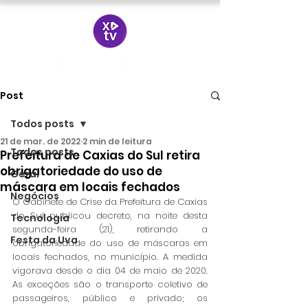
Post
Todos posts
21 de mar. de 2022
2 min de leitura
Todos posts
Prefeitura de Caxias do Sul retira
obrigatoriedade do uso de
Geral
máscara em locais fechados
Negócios
O Gabinete de Crise da Prefeitura de Caxias 
do Sul publicou decreto, na noite desta 
Tecnologia
segunda-feira (21), retirando a 
Festa da Uva
obrigatoriedade do uso de máscaras em 
locais fechados, no município. A medida 
vigorava desde o dia 04 de maio de 2020.  
As exceções são o transporte coletivo de 
passageiros, público e privado; os 