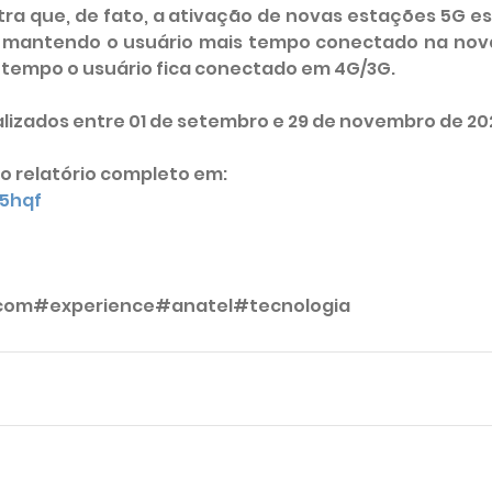
tra que, de fato, a ativação de novas estações 5G es
, mantendo o usuário mais tempo conectado na nova 
 tempo o usuário fica conectado em 4G/3G.
alizados entre 01 de setembro e 29 de novembro de 20
o relatório completo em:
u5hqf
com
#experience
#anatel
#tecnologia