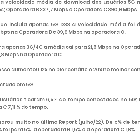
 a velocidade média de download dos usuários 5G n
ps; Operadora B 337,7 Mbps e Operadora C 390,9 Mbps.
ue incluía apenas 5G DSS a velocidade média foi d
Mbps na Operadora B e 39,8 Mbps na operadora C.
ra apenas 3G/4G a média cai para 21,5 Mbps na Operado
8,8 Mbps na Operadora C.
sso aumentou 12x no pior cenário e 20x no melhor cen
ectado em 5G
usuários ficaram 6,5% do tempo conectados no 5G; 
 C 7,11 % do tempo.
horou muito no último Report (julho/22). De o% de t
 foi para 5%; a operadora B 1,5% e a operadora C 1,8%.