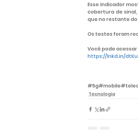
Esse indicador mos
cobertura de sinal
que no restante do
Os testes foram re
Você pode acessar 
https://lnkd.in/dtK
#5g
#mobile
#tele
Tecnologia