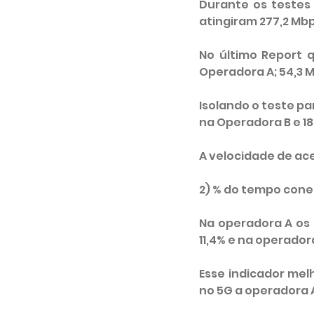
Durante os testes
atingiram 277,2 Mb
No último Report q
Operadora A; 54,3 
Isolando o teste pa
na Operadora B e 1
A velocidade de ace
2) % do tempo con
Na operadora A os 
11,4% e na operadora
Esse indicador mel
no 5G a operadora A