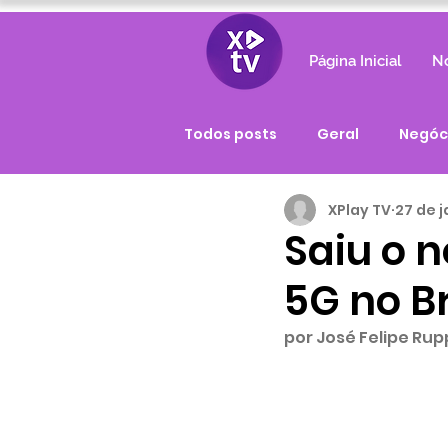
Página Inicial
No
Todos posts
Geral
Negóc
XPlay TV
27 de j
Saiu o n
5G no Br
por José Felipe Ru