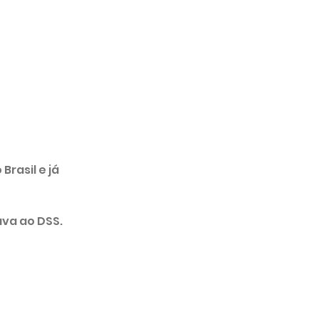
rasil e já 
ava ao DSS.