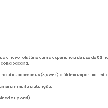
ou o novo relatório com a experiência de uso do 5G no B
 coisa bacana.
inclui os acessos SA (3,5 GHz), o último Report se limit
hamaram muito a atenção:
nload e Upload)