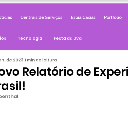
tícias
Centrais de Serviços
Espia Caxias
Portfólio
ios
Tecnologia
Festa da Uva
an. de 2023
1 min de leitura
ovo Relatório de Exper
asil!
ppenthal