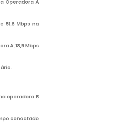
a Operadora A 
e 51,6 Mbps na 
ra A; 18,5 Mbps 
ário.
na operadora B 
empo conectado 