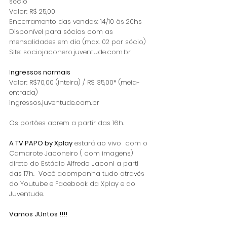
sócio
Valor: R$ 25,00
Encerramento das vendas: 14/10 às 20hs
Disponível para sócios com as 
mensalidades em dia (max. 02 por sócio)
Site: sociojaconero.juventude.com.br
I
ngressos normais
Valor: R$70,00 (inteira) / R$ 35,00* (meia-
entrada)
ingressos.juventude.com.br
Os portões abrem a partir das 16h.
A TV PAPO by Xplay
 estará ao vivo  com o 
Camarote Jaconeiro ( com imagens) 
direto do Estádio Alfredo Jaconi a parti 
das 17h.  Você acompanha tudo através 
do Youtube e Facebook da Xplay e do 
Juventude. 
Vamos JUntos !!!! 