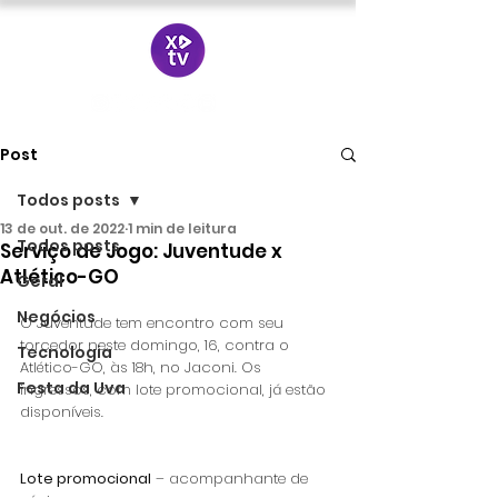
Post
Todos posts
13 de out. de 2022
1 min de leitura
Todos posts
Serviço de Jogo: Juventude x
Atlético-GO
Geral
Negócios
O Juventude tem encontro com seu 
torcedor neste domingo, 16, contra o 
Tecnologia
Atlético-GO, às 18h, no Jaconi. Os 
Festa da Uva
ingressos, com lote promocional, já estão 
disponíveis. 
Lote promocional
 – acompanhante de 