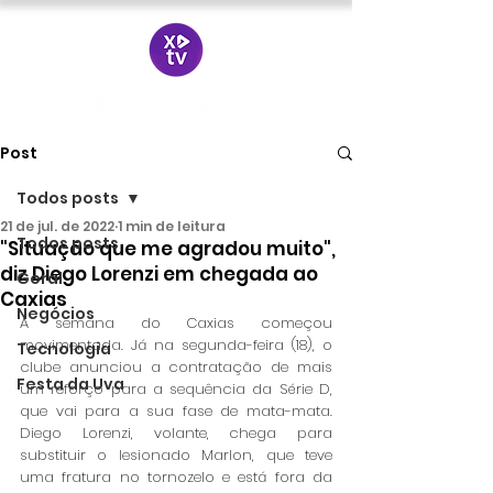
Post
Todos posts
21 de jul. de 2022
1 min de leitura
Todos posts
"Situação que me agradou muito",
diz Diego Lorenzi em chegada ao
Geral
Caxias
Negócios
A semana do Caxias começou 
movimentada. Já na segunda-feira (18), o 
Tecnologia
clube anunciou a contratação de mais 
Festa da Uva
um reforço para a sequência da Série D, 
que vai para a sua fase de mata-mata. 
Diego Lorenzi, volante, chega para 
substituir o lesionado Marlon, que teve 
uma fratura no tornozelo e está fora da 