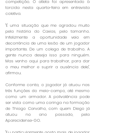
competição. O atleta foi apresentado à 
torcida nesta quarta-feira em entrevista 
coletiva.
"É uma situação que me agradou muito 
pela história do Caxias, pelo tamanho. 
Infelizmente a oportunidade veio em 
decorrência de uma lesão de um jogador 
importante. De um colega de trabalho. A 
gente nunca deseja isso para ninguém. 
Mas venho aqui para trabalhar, para dar 
o meu melhor e suprir a ausência dele", 
afirmou.
Conforme conta, o jogador já atuou nas 
três funções do meio-campo, até mesmo 
como um armador. A polivalência pode 
ser vista como uma coringa na formação 
de Thiago Carvalho, com quem Diego já 
atuou no ano passado, pela 
Aparecidense-GO.
"Eu particularmente gosto mais de jogador 