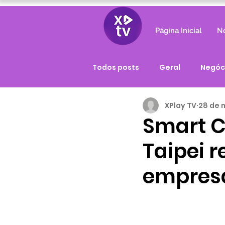
Página Inicial
No
Todos posts
Geral
Negóc
XPlay TV
28 de 
Smart C
Taipei r
empres