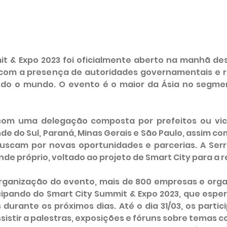
t & Expo 2023 foi oficialmente aberto na manhã dest
, com a presença de autoridades governamentais e 
do o mundo. O evento é o maior da Ásia no segmen
a com uma delegação composta por prefeitos ou vic
de do Sul, Paraná, Minas Gerais e São Paulo, assim c
uscam por novas oportunidades e parcerias. A Serr
e próprio, voltado ao projeto de Smart City para a r
rganização do evento, mais de 800 empresas e orga
cipando do Smart City Summit & Expo 2023, que esper
s durante os próximos dias. Até o dia 31/03, os partic
istir a palestras, exposições e fóruns sobre temas c