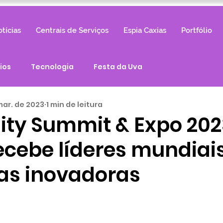
tícias
Centrais de Serviços
Espia Caxias
Portfólio
ios
Tecnologia
Festa da Uva
mar. de 2023
1 min de leitura
ity Summit & Expo 202
ecebe líderes mundiai
as inovadoras