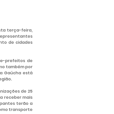
a terça-feira, 
representantes 
to de cidades 
e-prefeitos de 
omo também por 
a Gaúcha está 
egião.
nizações de 25 
a receber mais 
ipantes terão a 
omo transporte 