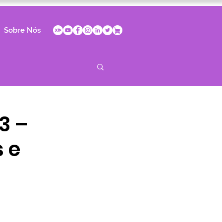
Sobre Nós
3 –
s e