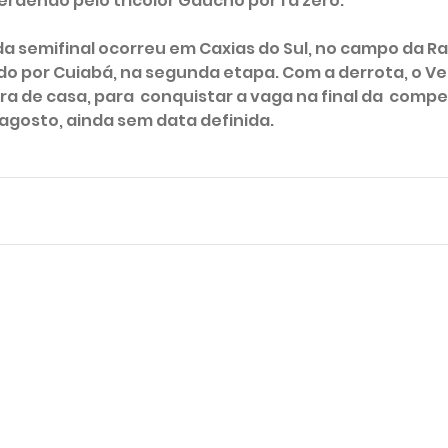
rdendo pelo tricolor Gaúcho por 1 a zero.
 da semifinal ocorreu em Caxias do Sul, no campo da Ra
do por Cuiabá, na segunda etapa. Com a derrota, o Ve
ra de casa, para  conquistar a vaga na final da  compe
agosto, ainda sem data definida. 
o