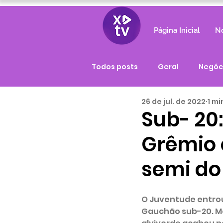
Página Inicial
No
Todos posts
Geral
Negóc
26 de jul. de 2022
1 mi
Sub- 20
Grêmio 
semi d
O Juventude entrou 
Gauchão sub-20. M