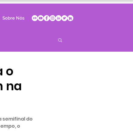
Sobre Nós
a o
m na
 semifinal do 
empo, o 