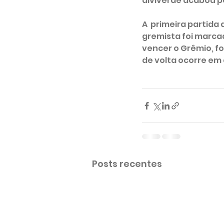
alviverde acabou pe
A  primeira partida
gremista foi marca
vencer o Grêmio, fo
de volta ocorre em 
juventude
papo
Tvpap
Posts recentes