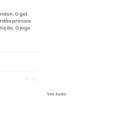
ndon. O gol 
rdão precisa 
tição. O jogo 
Ver tudo