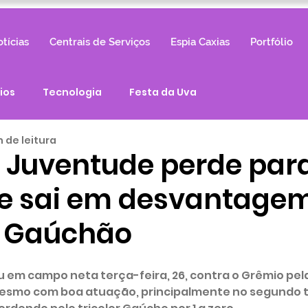
tícias
Centrais de Serviços
Espia Caxias
Portfólio
ios
Tecnologia
Festa da Uva
n de leitura
: Juventude perde par
e sai em desvantage
o Gaúchão
em campo neta terça-feira, 26, contra o Grêmio pela
esmo com boa atuação, principalmente no segundo t