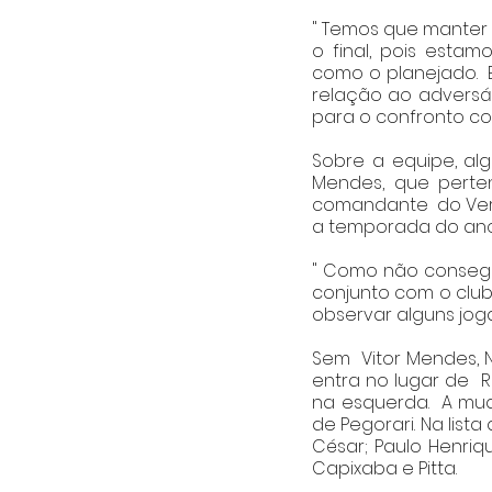
" Temos que manter
o final, pois esta
como o planejado. 
relação ao adversár
para o confronto cont
Sobre a equipe, al
Mendes, que perte
comandante  do Verd
a temporada do ano
" Como não consegu
conjunto com o club
observar alguns joga
Sem  Vitor Mendes, 
entra no lugar de  
na esquerda.  A mu
de Pegorari. Na lista
César; Paulo Henriqu
Capixaba e Pitta.  