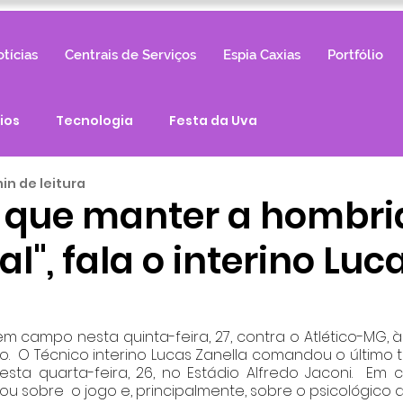
tícias
Centrais de Serviços
Espia Caxias
Portfólio
ios
Tecnologia
Festa da Uva
in de leitura
 que manter a hombr
nal", fala o interino Luc
 campo nesta quinta-feira, 27, contra o Atlético-MG, às 
o.  O Técnico interino Lucas Zanella comandou o último t
ta quarta-feira, 26, no Estádio Alfredo Jaconi.  Em 
ou sobre  o jogo e, principalmente, sobre o psicológico d