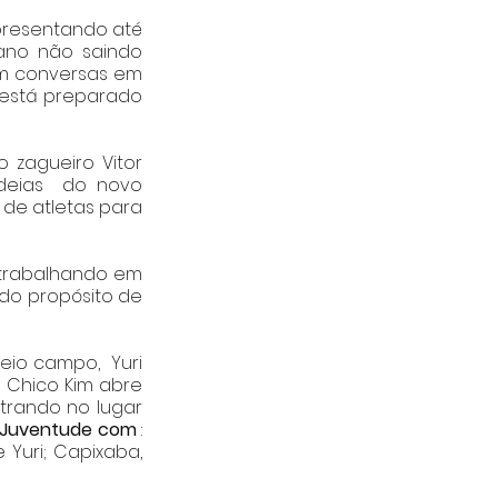
resentando até 
ano não saindo 
m conversas em 
 está preparado 
zagueiro Vitor 
deias  do novo 
de atletas para 
trabalhando em 
do propósito de 
io campo,  Yuri 
 Chico Kim abre 
rando no lugar 
 Juventude com
 : 
 Yuri; Capixaba, 