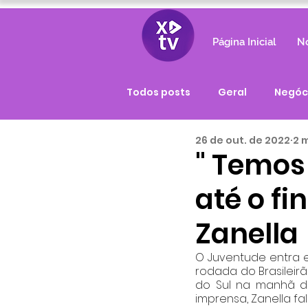
Página Inicial
No
Todos posts
Geral
Negóc
26 de out. de 2022
2 m
" Temos
até o fi
Zanella
O Juventude entra em
rodada do Brasileirã
do Sul na manhã des
imprensa, Zanella fal