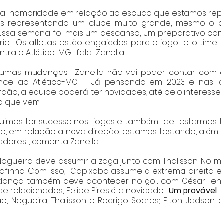
 a  hombridade em relação ao escudo que estamos rep
mos representando um clube muito grande, mesmo o 
 Essa semana foi mais um descanso, um preparativo co
io.  Os atletas estão engajados para o jogo  e o time
ra o Atlético-MG", fala  Zanella. 
gumas mudanças.  Zanella não vai poder contar com o 
nce ao Atlético-MG.   Já pensando em 2023 e nas i
ão, a equipe poderá ter novidades, até pelo interesse 
 que vem . 
imos ter sucesso nos  jogos e também  de  estarmos 
e, em relação a nova direção, estamos testando, além 
dores", comenta Zanella. 
Nogueira deve assumir a zaga junto com Thalisson. No me
Rafinha. Com isso,  Capixaba assume a extrema direita e
dança também deve acontecer no gol, com César  ent
 de relacionados, Felipe Pires é a novidade.  
Um provável 
e, Nogueira, Thalisson e Rodrigo Soares; Elton, Jadson e