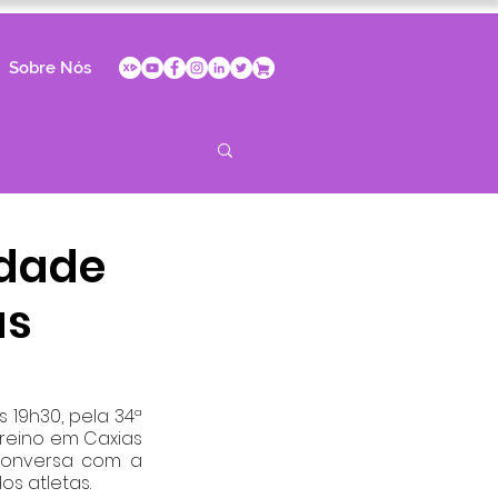
Sobre Nós
idade
as
19h30, pela 34ª 
reino em Caxias 
conversa com a 
os atletas. 