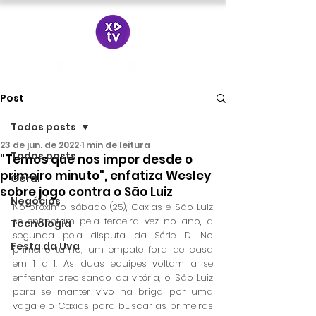
Post
Todos posts
23 de jun. de 2022
1 min de leitura
Todos posts
"Temos que nos impor desde o
primeiro minuto", enfatiza Wesley
Geral
sobre jogo contra o São Luiz
Negócios
No próximo sábado (25), Caxias e São Luiz 
se enfrentam pela terceira vez no ano, a 
Tecnologia
segunda pela disputa da Série D. No 
Festa da Uva
primeiro turno, um empate fora de casa 
em 1 a 1. As duas equipes voltam a se 
enfrentar precisando da vitória, o São Luiz 
para se manter vivo na briga por uma 
vaga e o Caxias para buscar as primeiras 