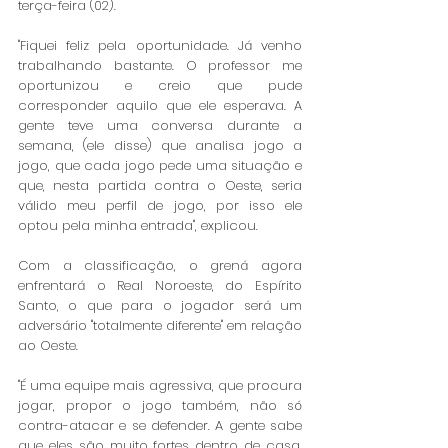
terça-feira (02).
"Fiquei feliz pela oportunidade. Já venho 
trabalhando bastante. O professor me 
oportunizou e creio que pude 
corresponder aquilo que ele esperava. A 
gente teve uma conversa durante a 
semana, (ele disse) que analisa jogo a 
jogo, que cada jogo pede uma situação e 
que, nesta partida contra o Oeste, seria 
válido meu perfil de jogo, por isso ele 
optou pela minha entrada", explicou.
Com a classificação, o grená agora 
enfrentará o Real Noroeste, do Espírito 
Santo, o que para o jogador será um 
adversário "totalmente diferente" em relação 
ao Oeste. 
"É uma equipe mais agressiva, que procura 
jogar, propor o jogo também, não só 
contra-atacar e se defender. A gente sabe 
que eles são muito fortes dentro de casa, 