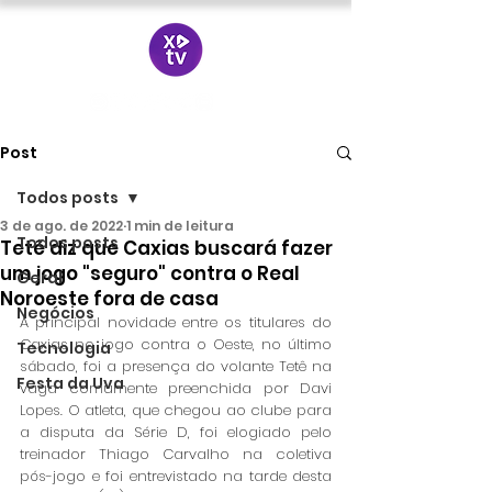
Post
Todos posts
3 de ago. de 2022
1 min de leitura
Todos posts
Tetê diz que Caxias buscará fazer
um jogo "seguro" contra o Real
Geral
Noroeste fora de casa
Negócios
A principal novidade entre os titulares do 
Caxias no jogo contra o Oeste, no último 
Tecnologia
sábado, foi a presença do volante Tetê na 
Festa da Uva
vaga comumente preenchida por Davi 
Lopes. O atleta, que chegou ao clube para 
a disputa da Série D, foi elogiado pelo 
treinador Thiago Carvalho na coletiva 
pós-jogo e foi entrevistado na tarde desta 