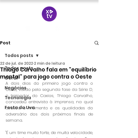
Post
Todos posts
22 de jul. de 2022
2 min de leitura
Todos posts
Thiago Carvalho fala em "equilíbrio
mental" para jogo contra o Oeste
Geral
A dois dias do primeiro jogo contra o 
Negócios
Oeste, válido pela segunda fase da Série D, 
o treinador do Caxias, Thiago Carvalho, 
Tecnologia
concedeu entrevista à imprensa, na qual 
Festa da Uva
avaliou o momento e as qualidades do 
adversário dos dois próximos finais de 
semana.
"É um time muito forte, de muita velocidade, 