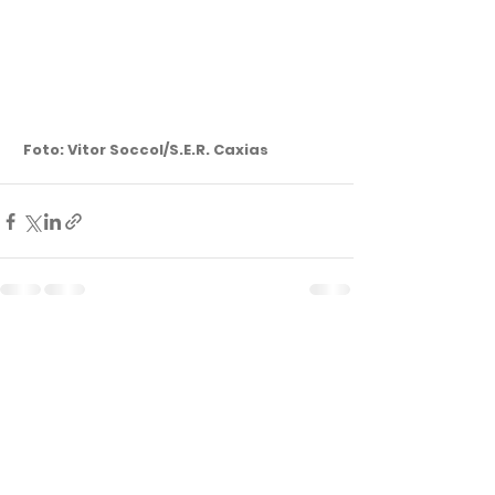
 Foto: Vitor Soccol/S.E.R. Caxias
Ver tudo
Posts recentes