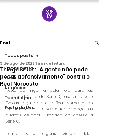
Post
Todos posts
3 de ago. de 2022
1 min de leitura
Todos posts
Thiago Sales: "A gente não pode
pecar defensivamente" contra o
Geral
Real Noroeste
Negócios
Neste domingo, a bola rola para as 
oitavas de final da Série D, fase em que o 
Tecnologia
Caxias joga contra o Real Noroeste, do 
Festa da Uva
Espírito Santo. O vencedor avança às 
quartas de final - rodada do acesso à 
Série C. 
"Temos visto alguns vídeos deles. 