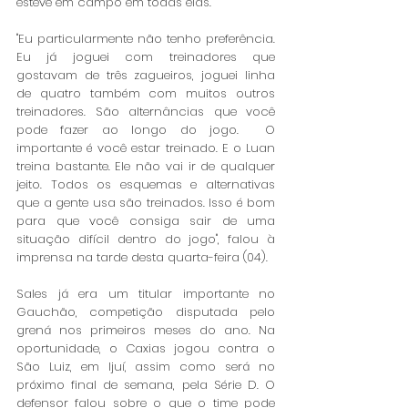
esteve em campo em todas elas.
"Eu particularmente não tenho preferência. 
Eu já joguei com treinadores que 
gostavam de três zagueiros, joguei linha 
de quatro também com muitos outros 
treinadores. São alternâncias que você 
pode fazer ao longo do jogo.  O 
importante é você estar treinado. E o Luan 
treina bastante. Ele não vai ir de qualquer 
jeito. Todos os esquemas e alternativas 
que a gente usa são treinados. Isso é bom 
para que você consiga sair de uma 
situação difícil dentro do jogo", falou à 
imprensa na tarde desta quarta-feira (04).
Sales já era um titular importante no 
Gauchão, competição disputada pelo 
grená nos primeiros meses do ano. Na 
oportunidade, o Caxias jogou contra o 
São Luiz, em Ijuí, assim como será no 
próximo final de semana, pela Série D. O 
defensor falou sobre o que o time pode 