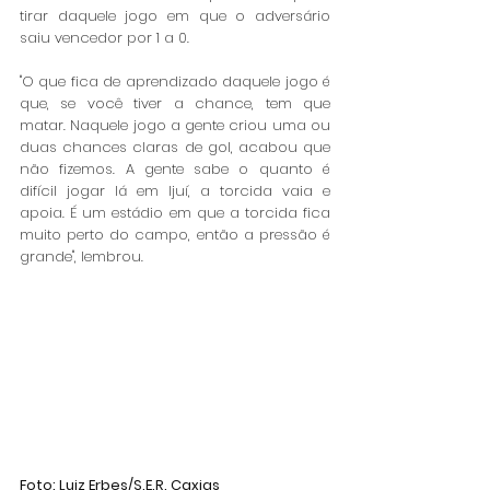
tirar daquele jogo em que o adversário 
saiu vencedor por 1 a 0.
"O que fica de aprendizado daquele jogo é 
que, se você tiver a chance, tem que 
matar. Naquele jogo a gente criou uma ou 
duas chances claras de gol, acabou que 
não fizemos. A gente sabe o quanto é 
difícil jogar lá em Ijuí, a torcida vaia e 
apoia. É um estádio em que a torcida fica 
muito perto do campo, então a pressão é 
grande", lembrou.
Foto: Luiz Erbes/S.E.R. Caxias