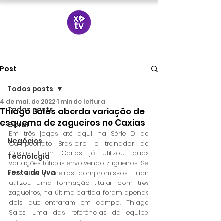
Post
Todos posts
4 de mai. de 2022
1 min de leitura
Todos posts
Thiago Sales aborda variação de
esquema de zagueiros no Caxias
Geral
Em três jogos até aqui na Série D do 
Negócios
Campeonato Brasileiro, o treinador do 
Caxias Luan Carlos já utilizou duas 
Tecnologia
variações táticas envolvendo zagueiros. Se, 
Festa da Uva
nos dois primeiros compromissos, Luan 
utilizou uma formação titular com três 
zagueiros, na última partida foram apenas 
dois que entraram em campo. Thiago 
Sales, uma das referências da equipe, 