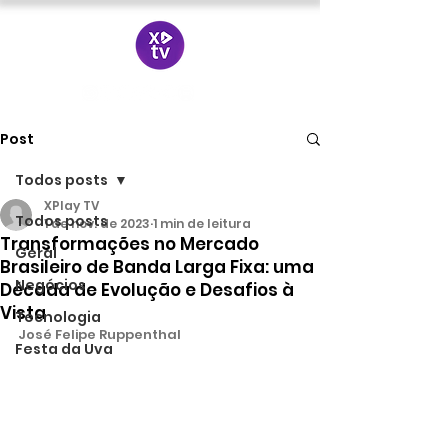
Post
Todos posts
XPlay TV
Todos posts
1 de nov. de 2023
1 min de leitura
Transformações no Mercado
Geral
Brasileiro de Banda Larga Fixa: uma
Negócios
Década de Evolução e Desafios à
Vista
Tecnologia
José Felipe Ruppenthal
Festa da Uva