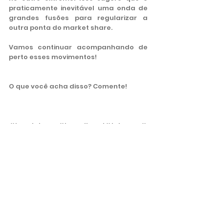
praticamente inevitável uma onda de 
grandes fusões para regularizar a 
outra ponta do market share.
Vamos continuar acompanhando de 
perto esses movimentos!
O que você acha disso? Comente!
#bandalarga
#broadband
#telecom
#
tecnologia
#fibra
Tecnologia