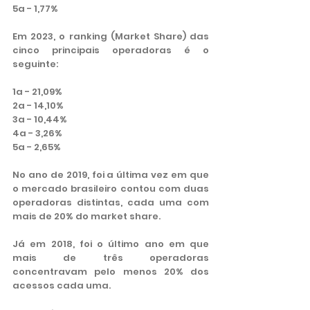
5a - 1,77%
Em 2023, o ranking (Market Share) das 
cinco principais operadoras é o 
seguinte:
1a - 21,09%
2a - 14,10%
3a - 10,44%
4a - 3,26%
5a - 2,65%
No ano de 2019, foi a última vez em que 
o mercado brasileiro contou com duas 
operadoras distintas, cada uma com 
mais de 20% do market share.
Já em 2018, foi o último ano em que 
mais de três operadoras 
concentravam pelo menos 20% dos 
acessos cada uma.