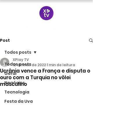
Post
Todos posts
XPlay TV
Todos posts
12 de mai. de 2022
1 min de leitura
Ucrânia vence a França e disputa o
Geral
ouro com a Turquia no vôlei
Negócios
masculino
Tecnologia
Festa da Uva