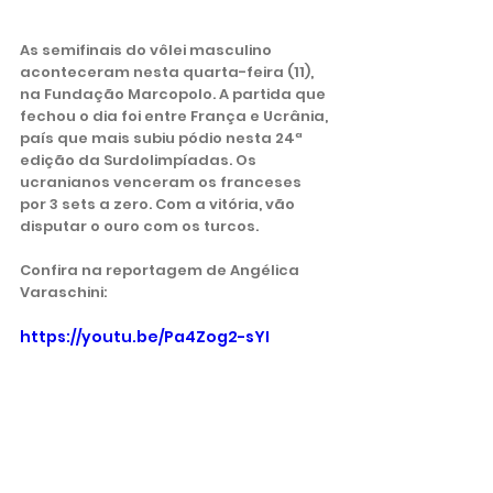
As semifinais do vôlei masculino 
aconteceram nesta quarta-feira (11), 
na Fundação Marcopolo. A partida que 
fechou o dia foi entre França e Ucrânia, 
país que mais subiu pódio nesta 24ª 
edição da Surdolimpíadas. Os 
ucranianos venceram os franceses 
por 3 sets a zero. Com a vitória, vão 
disputar o ouro com os turcos. 
Confira na reportagem de Angélica 
Varaschini:
https://youtu.be/Pa4Zog2-sYI