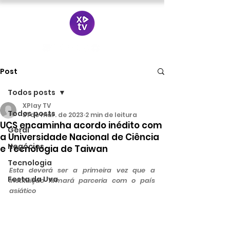
Post
Todos posts
XPlay TV
Todos posts
31 de mar. de 2023
2 min de leitura
UCS encaminha acordo inédito com
Geral
a Universidade Nacional de Ciência
Negócios
e Tecnologia de Taiwan
Tecnologia
Esta deverá ser a primeira vez que a 
Festa da Uva
instituição firmará parceria com o país 
asiático