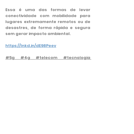
Essa é uma das formas de levar 
conectividade com mobilidade para 
lugares extremamente remotos ou de 
desastres, de forma rápida e segura 
sem gerar impacto ambiental.
https://lnkd.in/dE98Peev
#5g
#4g
#telecom
#tecnologia
#futuro
#5gntn
Tecnologia
Ver tudo
Posts recentes