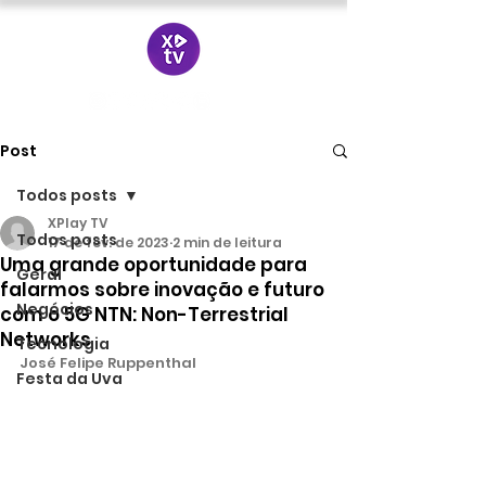
Post
Todos posts
XPlay TV
Todos posts
17 de fev. de 2023
2 min de leitura
Uma grande oportunidade para
Geral
falarmos sobre inovação e futuro
Negócios
com o 5G NTN: Non-Terrestrial
Networks
Tecnologia
José Felipe Ruppenthal
Festa da Uva