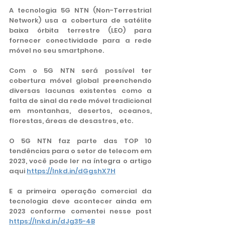
A tecnologia 5G NTN (Non-Terrestrial 
Network) usa a cobertura de satélite 
baixa órbita terrestre (LEO) para 
fornecer conectividade para a rede 
móvel no seu smartphone.
Com o 5G NTN será possível ter 
cobertura móvel global preenchendo 
diversas lacunas existentes como a 
falta de sinal da rede móvel tradicional 
em montanhas, desertos, oceanos, 
florestas, áreas de desastres, etc.
O 5G NTN faz parte das TOP 10 
tendências para o setor de telecom em 
2023, você pode ler na íntegra o artigo 
aqui 
https://lnkd.in/dGgshX7H
E a primeira operação comercial da 
tecnologia deve acontecer ainda em 
2023 conforme comentei nesse post 
https://lnkd.in/dJg35-4B