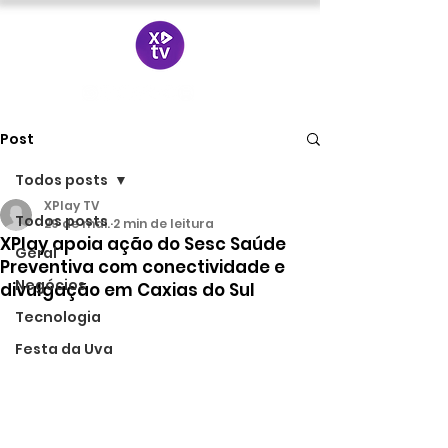
Post
Todos posts
XPlay TV
Todos posts
29 de mai.
2 min de leitura
XPlay apoia ação do Sesc Saúde
Geral
Preventiva com conectividade e
Negócios
divulgação em Caxias do Sul
Tecnologia
Festa da Uva