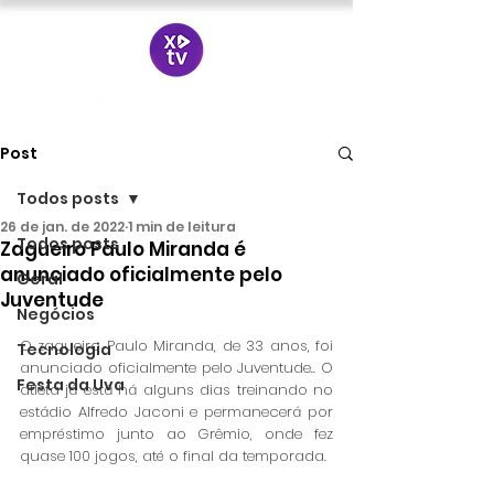
Post
Todos posts
26 de jan. de 2022
1 min de leitura
Todos posts
Zagueiro Paulo Miranda é
anunciado oficialmente pelo
Geral
Juventude
Negócios
O zagueiro Paulo Miranda, de 33 anos, foi 
Tecnologia
anunciado oficialmente pelo Juventude.. O 
Festa da Uva
atleta já está há alguns dias treinando no 
estádio Alfredo Jaconi e permanecerá por 
empréstimo junto ao Grêmio, onde fez 
quase 100 jogos, até o final da temporada.