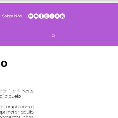
Sobre Nós
io
or 1 a 1
, neste 
" o duelo.
s tempo, com o 
rimorar aquilo 
momentos bons, 