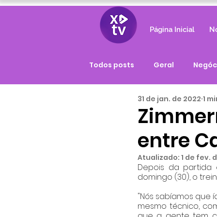
Página Inicial
No
Todos posts
Geral
Negóc
31 de jan. de 2022
1 mi
Zimmerm
entre C
Atualizado:
1 de fev. 
Depois da partida
domingo (30), o tre
"Nós sabíamos que í
mesmo técnico, com
que a gente tem co