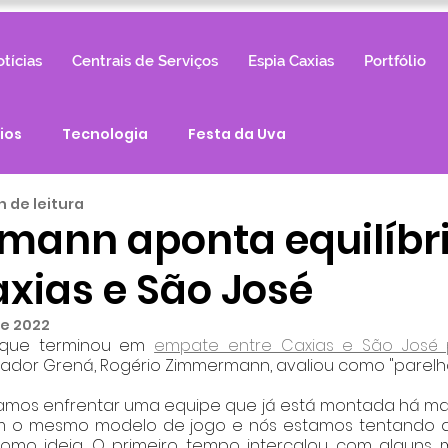
tícias
Centrais de Serviços
Espia Caxias
Portfólio
ios
Tecnologia
Festa da Uva
n de leitura
ann aponta equilíbr
axias e São José
de 2022
 que terminou em 
empate entre Caxias e São José p
inador Grená, Rogério Zimmermann, avaliou como "parelho
amos enfrentar uma equipe que já está montada há mai
 o mesmo modelo de jogo e nós estamos tentando ap
mo ideia. O primeiro tempo intercalou com alguns 