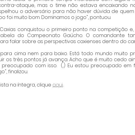
contra-ataque, mas o time não estava encaixando n
 espelhou o adversário para não haver dúvida de quem
 foi muito bom. Dominamos o jogo", pontuou.
Caxias conquistou o primeiro ponto na competição e, 
tabela do Campeonato Gaúcho. O comandante tamb
 para falar sobre as perspectivas caxienses dentro do 
 para cima nem para baixo. Está todo mundo muito pró
r os três pontos já avança. Acho que é muito cedo ain
 preocupado com isso.  (...) Eu estou preocupado em 
, finalizou. 
ista na íntegra, clique 
aqui
.