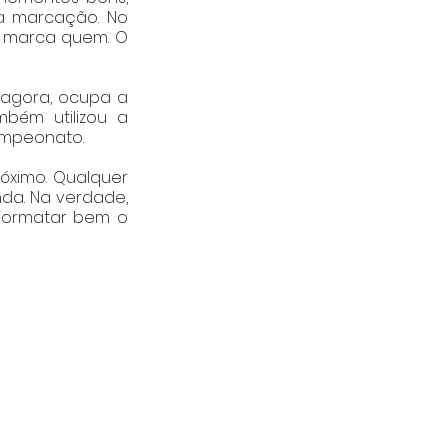
a marcação. No 
 marca quem. O 
agora, ocupa a 
ém utilizou a 
campeonato.
ximo. Qualquer 
da. Na verdade, 
formatar bem o 