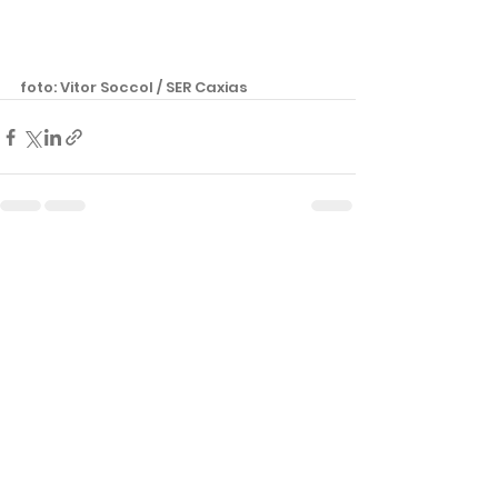
foto: Vitor Soccol / SER Caxias 
Ver tudo
Posts recentes