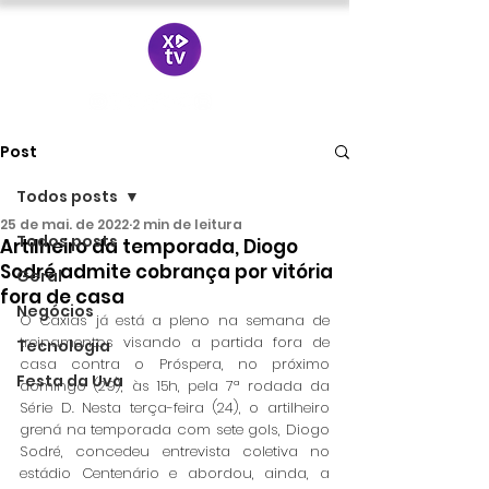
Post
Todos posts
25 de mai. de 2022
2 min de leitura
Todos posts
Artilheiro da temporada, Diogo
Sodré admite cobrança por vitória
Geral
fora de casa
Negócios
O Caxias já está a pleno na semana de 
treinamentos visando a partida fora de 
Tecnologia
casa contra o Próspera, no próximo 
Festa da Uva
domingo (29), às 15h, pela 7ª rodada da 
Série D. Nesta terça-feira (24), o artilheiro 
grená na temporada com sete gols, Diogo 
Sodré, concedeu entrevista coletiva no 
estádio Centenário e abordou, ainda, a 