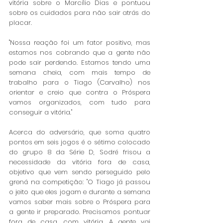
vitória sobre o Marcílio Dias e pontuou 
sobre os cuidados para não sair atrás do 
placar. 
"Nossa reação foi um fator positivo, mas 
estamos nos cobrando que a gente não 
pode sair perdendo. Estamos tendo uma 
semana cheia, com mais tempo de 
trabalho para o Tiago (Carvalho) nos 
orientar e creio que contra o Próspera 
vamos organizados, com tudo para 
conseguir a vitória." 
Acerca do adversário, que soma quatro 
pontos em seis jogos é o sétimo colocado 
do grupo 8 da Série D, Sodré frisou a 
necessidade da vitória fora de casa, 
objetivo que vem sendo perseguido pelo 
grená na competição: "O Tiago já passou 
o jeito que eles jogam e durante a semana 
vamos saber mais sobre o Próspera para 
a gente ir preparado. Precisamos pontuar 
fora de casa, com vitória. A gente vai 