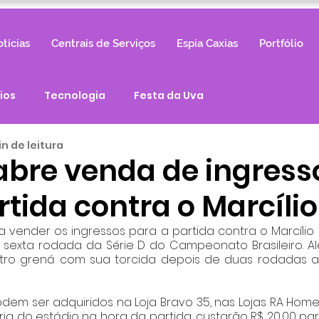
tícias
Centrais de Serviços
Espia Caxias
Portfólio
ios
Tecnologia
Festa da Uva
in de leitura
abre venda de ingress
tida contra o Marcílio
vender os ingressos para a partida contra o Marcílio D
a sexta rodada da Série D do Campeonato Brasileiro. Alé
ro grená com sua torcida depois de duas rodadas a
dem ser adquiridos na Loja Bravo 35, nas Lojas RA Homem
eria do estádio na hora da partida, custarão R$ 20,00 pa