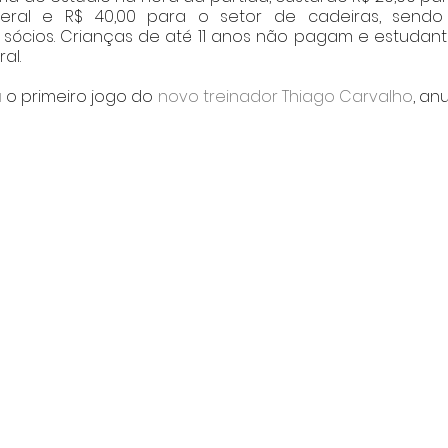
eral e R$ 40,00 para o setor de cadeiras, sendo 
cios. Crianças de até 11 anos não pagam e estudantes
al. 
o primeiro jogo do
 novo treinador Thiago Carvalho
, an