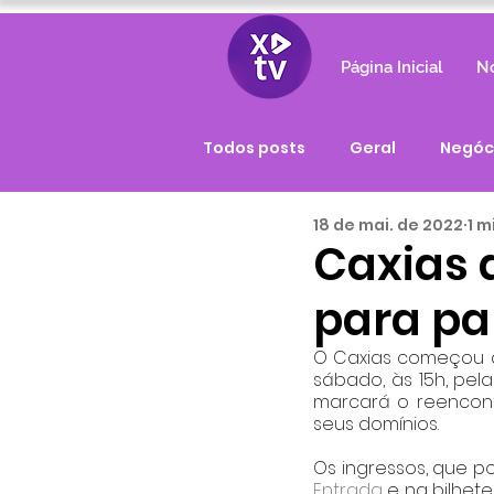
Página Inicial
No
Todos posts
Geral
Negóc
18 de mai. de 2022
1 m
Caxias 
para par
O Caxias começou a 
sábado, às 15h, pel
marcará o reencont
seus domínios.
Os ingressos, que po
Entrada
 e na bilhet