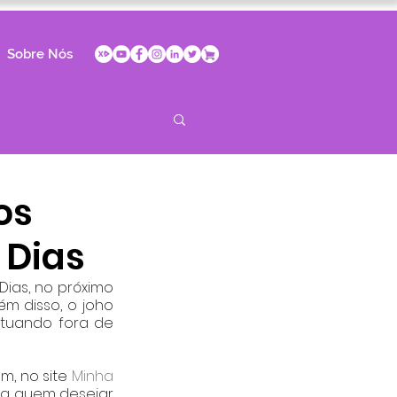
Sobre Nós
os
 Dias
ias, no próximo 
m disso, o joho 
tuando fora de 
, no site 
Minha 
ra quem desejar 