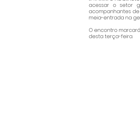
acessar o setor g
acompanhantes de só
meia-entrada na ger
O encontro marcará 
desta terça-feira.