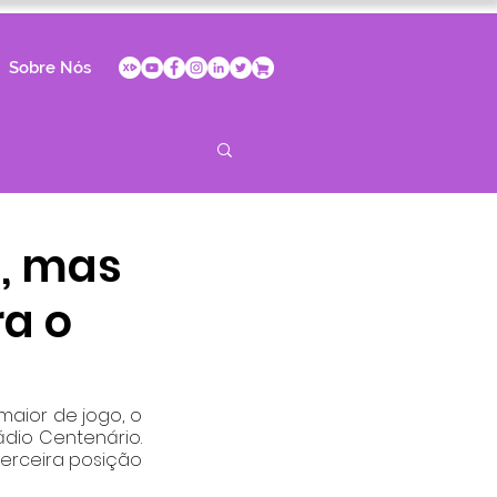
Sobre Nós
s, mas
ra o
aior de jogo, o 
dio Centenário. 
erceira posição 