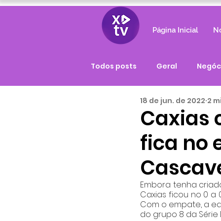
Página Inicial
No
Todos posts
Geral
Negóc
18 de jun. de 2022
2 m
Caxias 
fica no
Cascav
Embora tenha criado
Caxias ficou no 0 a 
Com o empate, a equ
do grupo 8 da Série D