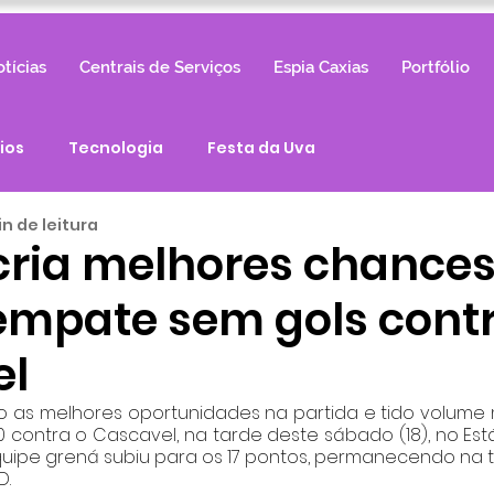
tícias
Centrais de Serviços
Espia Caxias
Portfólio
ios
Tecnologia
Festa da Uva
in de leitura
cria melhores chance
 empate sem gols cont
el
 as melhores oportunidades na partida e tido volume m
0 contra o Cascavel, na tarde deste sábado (18), no Está
ipe grená subiu para os 17 pontos, permanecendo na t
.  