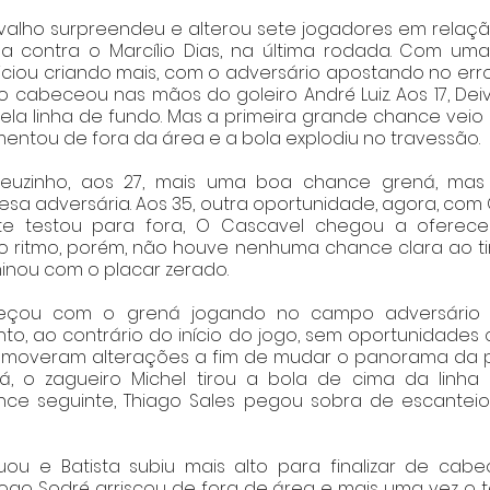
valho surpreendeu e alterou sete jogadores em relação 
da contra o Marcílio Dias, na última rodada. Com uma
niciou criando mais, com o adversário apostando no erro 
o cabeceou nas mãos do goleiro André Luiz. Aos 17, Dei
pela linha de fundo. Mas a primeira grande chance veio 
entou de fora da área e a bola explodiu no travessão. 
zinho, aos 27, mais uma boa chance grená, mas a 
sa adversária. Aos 35, outra oportunidade, agora, com
e testou para fora, O Cascavel chegou a oferecer
o ritmo, porém, não houve nenhuma chance clara ao tim
inou com o placar zerado. 
meçou com o grená jogando no campo adversário 
to, ao contrário do início do jogo, sem oportunidades cl
romoveram alterações a fim de mudar o panorama da pa
, o zagueiro Michel tirou a bola de cima da linha e
nce seguinte, Thiago Sales pegou sobra de escantei
nuou e Batista subiu mais alto para finalizar de cabe
iogo Sodré arriscou de fora de área e mais uma vez o 