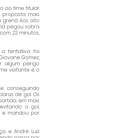
ao time titular 
 proposta mais 
grená. Aos oito 
vid pegou sobra 
com 22 minutos, 
tentativa foi 
 Giovane Gomez, 
 algum perigo 
e visitante e o 
e conseguindo 
aras de gol. Os 
rtida, em mais 
vitando o gol, 
o e mandou por 
ça e André Luiz 
tendo passa por 