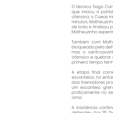
O técnico Tiago Car
que iniciou a parti
ofensiva, o Caxias i
minutos, Matheuzinh
de bola e finalizou 
Matheuzinho experim
Também com Matheu
bloqueada pela defe
mas o centroavant
ofensivo e quebrar 
primeiro tempo term
A etapa final co
escanteios, no entan
dois treinadores p
um escanteio grená
praticamente no la
cima. 
A insistência conti
defendeu. Aos 35, D