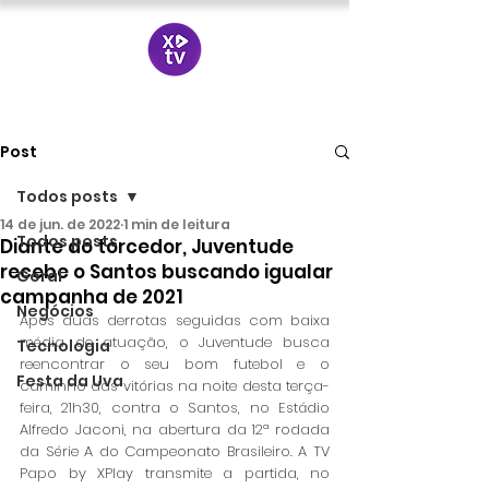
Post
Todos posts
14 de jun. de 2022
1 min de leitura
Todos posts
Diante do torcedor, Juventude
recebe o Santos buscando igualar
Geral
campanha de 2021
Negócios
Após duas derrotas seguidas com baixa 
média de atuação, o Juventude busca 
Tecnologia
reencontrar o seu bom futebol e o 
Festa da Uva
caminho das vitórias na noite desta terça-
feira, 21h30, contra o Santos, no Estádio 
Alfredo Jaconi, na abertura da 12ª rodada 
da Série A do Campeonato Brasileiro. A TV 
Papo by XPlay transmite a partida, no 