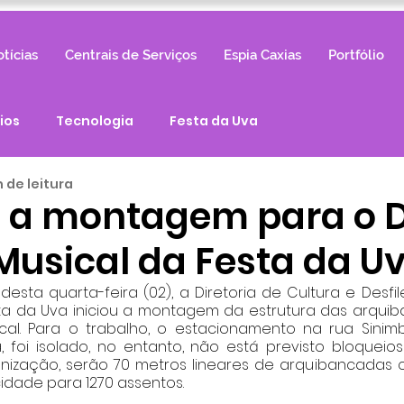
tícias
Centrais de Serviços
Espia Caxias
Portfólio
ios
Tecnologia
Festa da Uva
n de leitura
a a montagem para o D
Musical da Festa da U
desta quarta-feira (02), a Diretoria de Cultura e Desfi
ta da Uva iniciou a montagem da estrutura das arquib
cal. Para o trabalho, o estacionamento na rua Sinimb
 foi isolado, no entanto, não está previsto bloqueios 
ização, serão 70 metros lineares de arquibancadas c
dade para 1270 assentos. 