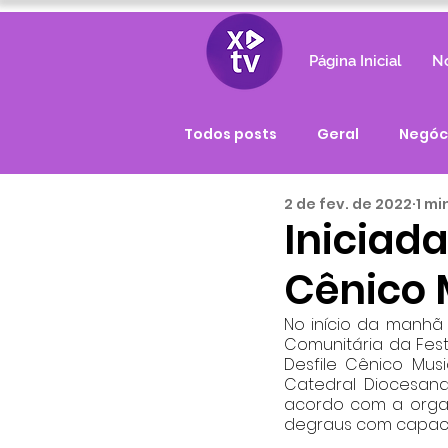
Página Inicial
No
Todos posts
Geral
Negóc
2 de fev. de 2022
1 mi
Iniciad
Cênico 
No início da manhã 
Comunitária da Fes
Desfile Cênico Musi
Catedral Diocesana,
acordo com a organ
degraus com capaci