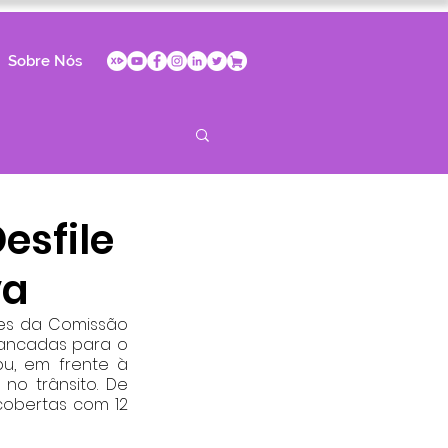
Sobre Nós
esfile
va
les da Comissão 
ancadas para o 
u, em frente à 
no trânsito. De 
obertas com 12 