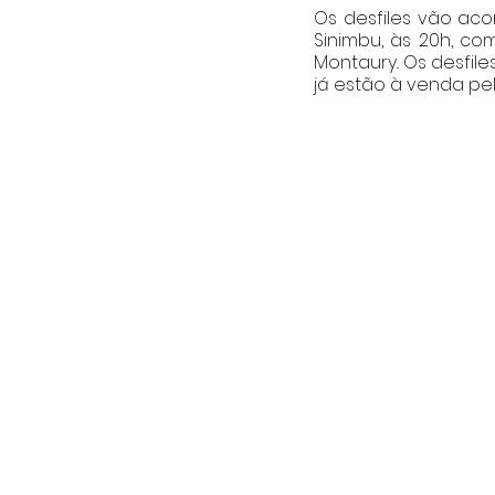
Os desfiles vão acon
Sinimbu, às 20h, co
Montaury.. Os desfil
já estão à venda pel