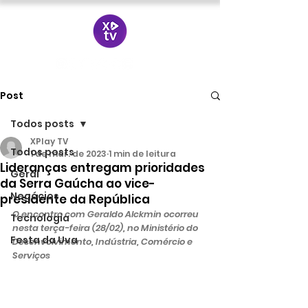
Post
Todos posts
XPlay TV
Todos posts
1 de mar. de 2023
1 min de leitura
Lideranças entregam prioridades
Geral
da Serra Gaúcha ao vice-
Negócios
presidente da República
O encontro com Geraldo Alckmin ocorreu 
Tecnologia
nesta terça-feira (28/02), no Ministério do 
Festa da Uva
Desenvolvimento, Indústria, Comércio e 
Serviços 