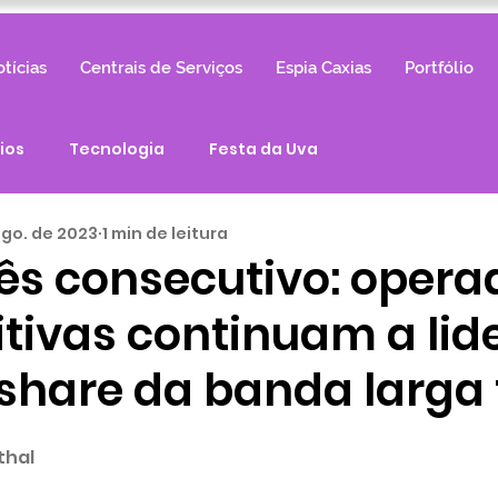
tícias
Centrais de Serviços
Espia Caxias
Portfólio
ios
Tecnologia
Festa da Uva
ago. de 2023
1 min de leitura
s consecutivo: opera
tivas continuam a lid
share da banda larga 
thal