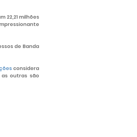
 22,21 milhões 
mpressionante 
essos de Banda 
ações
 considera 
 as outras são 