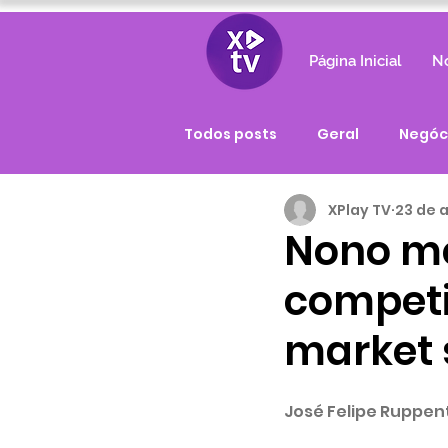
Página Inicial
No
Todos posts
Geral
Negóc
XPlay TV
23 de 
Nono mê
competi
market 
José Felipe Ruppen