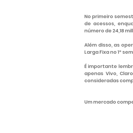
No primeiro semestr
de acessos, enqua
número de 24,18 mi
Além disso, as op
Larga Fixa no 1º se
É importante lembr
apenas Vivo, Clar
consideradas comp
Um mercado competi