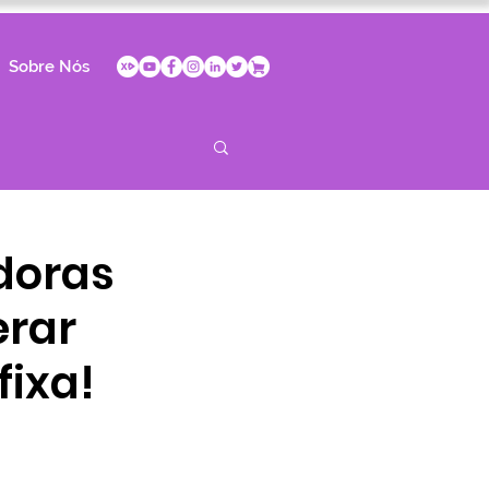
Sobre Nós
doras
erar
fixa!