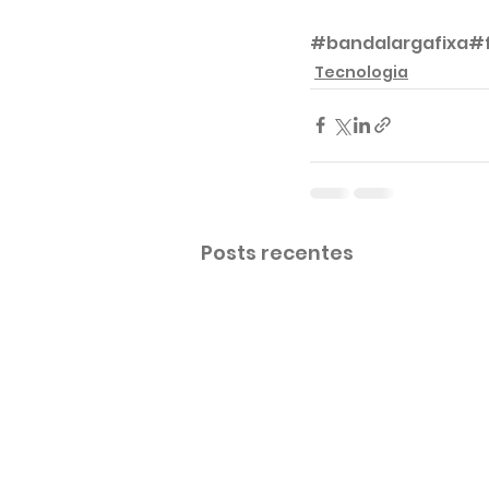
#bandalargafixa
#
Tecnologia
Posts recentes