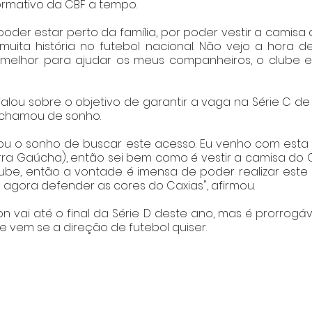
formativo da CBF a tempo. 
oder estar perto da família, por poder vestir a camisa d
uita história no futebol nacional. Não vejo a hora de
melhor para ajudar os meus companheiros, o clube e 
lou sobre o objetivo de garantir a vaga na Série C de 
 chamou de sonho.
u o sonho de buscar este acesso. Eu venho com esta v
rra Gaúcha), então sei bem como é vestir a camisa do 
lube, então a vontade é imensa de poder realizar este 
 agora defender as cores do Caxias", afirmou.
 vai até o final da Série D deste ano, mas é prorrogável
vem se a direção de futebol quiser.