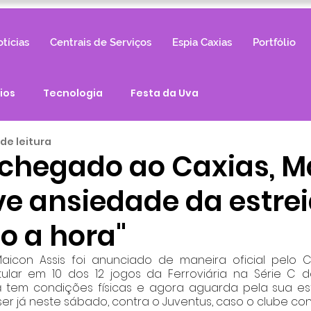
tícias
Centrais de Serviços
Espia Caxias
Portfólio
ios
Tecnologia
Festa da Uva
 de leitura
hegado ao Caxias, M
ve ansiedade da estrei
o a hora"
icon Assis foi anunciado de maneira oficial pelo Ca
Titular em 10 dos 12 jogos da Ferroviária na Série C
a já tem condições físicas e agora aguarda pela sua es
r já neste sábado, contra o Juventus, caso o clube cons