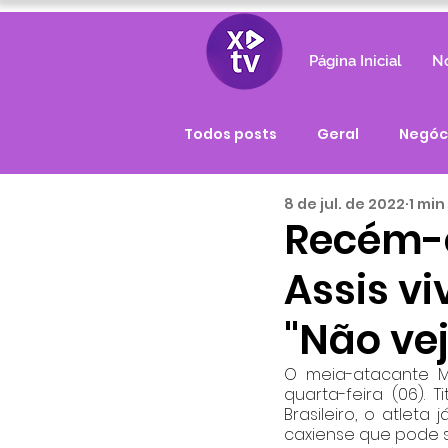
Página Inicial
No
Todos posts
Geral
Negóc
8 de jul. de 2022
1 min
Recém-c
Assis vi
"Não vej
O meia-atacante Ma
quarta-feira (06). 
Brasileiro, o atlet
caxiense que pode se