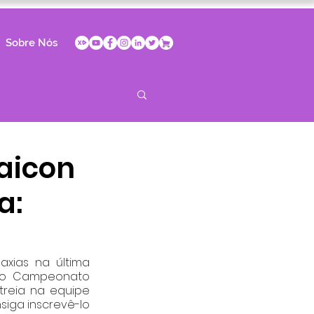
Sobre Nós
aicon
a:
xias na última 
 do Campeonato 
treia na equipe 
iga inscrevê-lo 