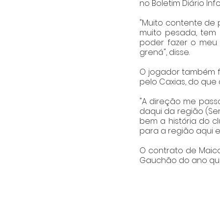
no Boletim Diário In
"Muito contente de p
muito pesada, tem m
poder fazer o meu 
grená", disse.
O jogador também fa
pelo Caxias, do que
"A direção me passo
daqui da região (Se
bem a história do c
para a região aqui e
O contrato de Maicon
Gauchão do ano que 